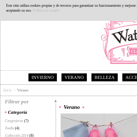
Este sitio utiliza cookies propias y de terceros para garantizar su funcionamiento y mejora
Español
English
aceptando su uso.
Política de cookies
INVIERNO
VERANO
BELLEZA
ACCE
Inicio
>
Verano
Filtrar por
Verano
Categoría
Cangrejeras
(7)
Toalla
(4)
Collección 2014
(8)