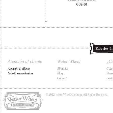
€ 39,00
Atención al cliente
Water Wheel
¿C
Atención al cliente:
About Us
Guia
hello@waterwheel.es
Blog
Devo
Contact
Envío
© 2012 Water Wheel Clothing. All Rights Reserved.